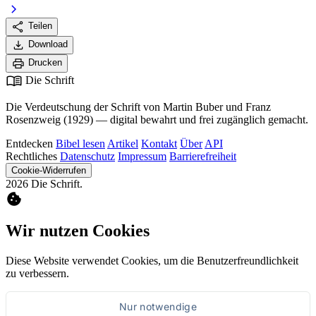
chevron_right
share
Teilen
download
Download
print
Drucken
menu_book
Die Schrift
Die Verdeutschung der Schrift von Martin Buber und Franz
Rosenzweig (1929) — digital bewahrt und frei zugänglich gemacht.
Entdecken
Bibel lesen
Artikel
Kontakt
Über
API
Rechtliches
Datenschutz
Impressum
Barrierefreiheit
Cookie-Widerrufen
2026 Die Schrift.
cookie
Wir nutzen Cookies
Diese Website verwendet Cookies, um die Benutzerfreundlichkeit
zu verbessern.
Nur notwendige