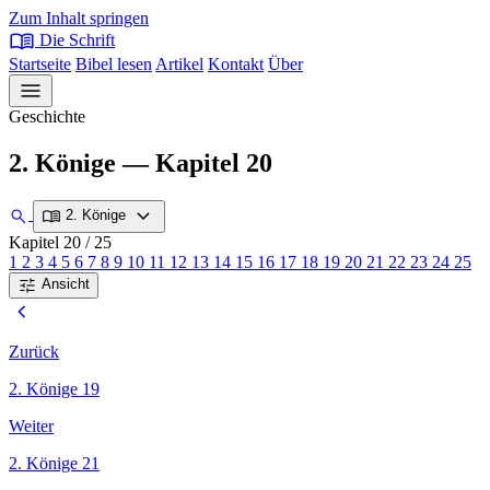
Zum Inhalt springen
menu_book
Die Schrift
Startseite
Bibel lesen
Artikel
Kontakt
Über
menu
Geschichte
2. Könige — Kapitel 20
expand_more
search
menu_book
2. Könige
Kapitel 20
/ 25
1
2
3
4
5
6
7
8
9
10
11
12
13
14
15
16
17
18
19
20
21
22
23
24
25
tune
Ansicht
chevron_left
Zurück
2. Könige 19
Weiter
2. Könige 21