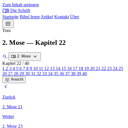
Zum Inhalt springen
menu_book
Die Schrift
Startseite
Bibel lesen
Artikel
Kontakt
Über
menu
Tora
2. Mose — Kapitel 22
expand_more
search
menu_book
2. Mose
Kapitel 22
/ 40
1
2
3
4
5
6
7
8
9
10
11
12
13
14
15
16
17
18
19
20
21
22
23
24
25
26
27
28
29
30
31
32
33
34
35
36
37
38
39
40
tune
Ansicht
chevron_left
Zurück
2. Mose 21
Weiter
2. Mose 23