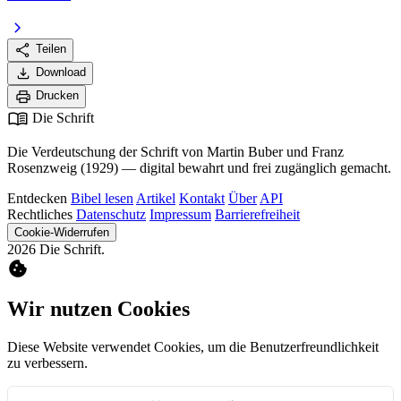
chevron_right
share
Teilen
download
Download
print
Drucken
menu_book
Die Schrift
Die Verdeutschung der Schrift von Martin Buber und Franz
Rosenzweig (1929) — digital bewahrt und frei zugänglich gemacht.
Entdecken
Bibel lesen
Artikel
Kontakt
Über
API
Rechtliches
Datenschutz
Impressum
Barrierefreiheit
Cookie-Widerrufen
2026 Die Schrift.
cookie
Wir nutzen Cookies
Diese Website verwendet Cookies, um die Benutzerfreundlichkeit
zu verbessern.