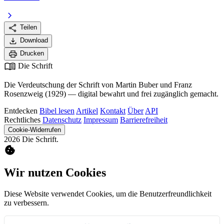
chevron_right
share
Teilen
download
Download
print
Drucken
menu_book
Die Schrift
Die Verdeutschung der Schrift von Martin Buber und Franz
Rosenzweig (1929) — digital bewahrt und frei zugänglich gemacht.
Entdecken
Bibel lesen
Artikel
Kontakt
Über
API
Rechtliches
Datenschutz
Impressum
Barrierefreiheit
Cookie-Widerrufen
2026 Die Schrift.
cookie
Wir nutzen Cookies
Diese Website verwendet Cookies, um die Benutzerfreundlichkeit
zu verbessern.