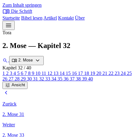
Zum Inhalt springen
menu_book
Die Schrift
Startseite
Bibel lesen
Artikel
Kontakt
Über
menu
Tora
2. Mose — Kapitel 32
expand_more
search
menu_book
2. Mose
Kapitel 32
/ 40
1
2
3
4
5
6
7
8
9
10
11
12
13
14
15
16
17
18
19
20
21
22
23
24
25
26
27
28
29
30
31
32
33
34
35
36
37
38
39
40
tune
Ansicht
chevron_left
Zurück
2. Mose 31
Weiter
2. Mose 33