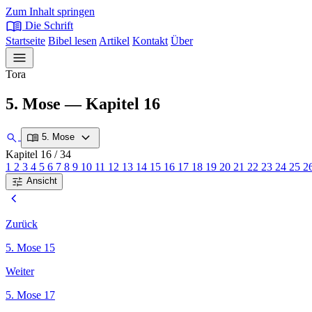
Zum Inhalt springen
menu_book
Die Schrift
Startseite
Bibel lesen
Artikel
Kontakt
Über
menu
Tora
5. Mose — Kapitel 16
expand_more
search
menu_book
5. Mose
Kapitel 16
/ 34
1
2
3
4
5
6
7
8
9
10
11
12
13
14
15
16
17
18
19
20
21
22
23
24
25
2
tune
Ansicht
chevron_left
Zurück
5. Mose 15
Weiter
5. Mose 17