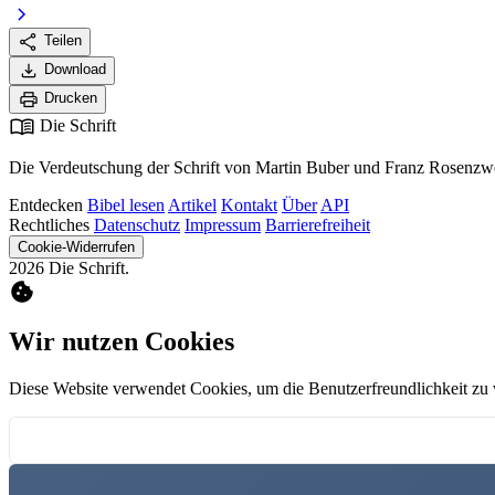
chevron_right
share
Teilen
download
Download
print
Drucken
menu_book
Die Schrift
Die Verdeutschung der Schrift von Martin Buber und Franz Rosenzwe
Entdecken
Bibel lesen
Artikel
Kontakt
Über
API
Rechtliches
Datenschutz
Impressum
Barrierefreiheit
Cookie-Widerrufen
2026 Die Schrift.
cookie
Wir nutzen Cookies
Diese Website verwendet Cookies, um die Benutzerfreundlichkeit zu 