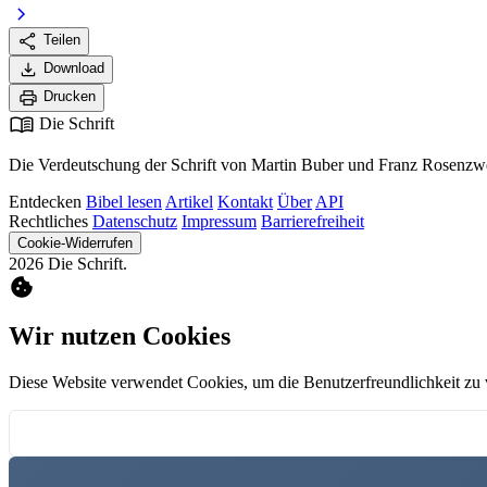
chevron_right
share
Teilen
download
Download
print
Drucken
menu_book
Die Schrift
Die Verdeutschung der Schrift von Martin Buber und Franz Rosenzwe
Entdecken
Bibel lesen
Artikel
Kontakt
Über
API
Rechtliches
Datenschutz
Impressum
Barrierefreiheit
Cookie-Widerrufen
2026 Die Schrift.
cookie
Wir nutzen Cookies
Diese Website verwendet Cookies, um die Benutzerfreundlichkeit zu 