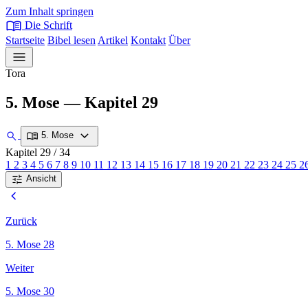
Zum Inhalt springen
menu_book
Die Schrift
Startseite
Bibel lesen
Artikel
Kontakt
Über
menu
Tora
5. Mose — Kapitel 29
expand_more
search
menu_book
5. Mose
Kapitel 29
/ 34
1
2
3
4
5
6
7
8
9
10
11
12
13
14
15
16
17
18
19
20
21
22
23
24
25
2
tune
Ansicht
chevron_left
Zurück
5. Mose 28
Weiter
5. Mose 30