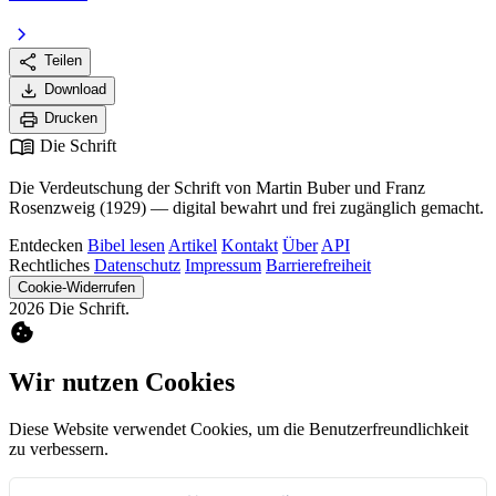
chevron_right
share
Teilen
download
Download
print
Drucken
menu_book
Die Schrift
Die Verdeutschung der Schrift von Martin Buber und Franz
Rosenzweig (1929) — digital bewahrt und frei zugänglich gemacht.
Entdecken
Bibel lesen
Artikel
Kontakt
Über
API
Rechtliches
Datenschutz
Impressum
Barrierefreiheit
Cookie-Widerrufen
2026 Die Schrift.
cookie
Wir nutzen Cookies
Diese Website verwendet Cookies, um die Benutzerfreundlichkeit
zu verbessern.