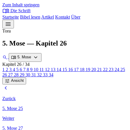
Zum Inhalt springen
menu_book
Die Schrift
Startseite
Bibel lesen
Artikel
Kontakt
Über
menu
Tora
5. Mose — Kapitel 26
expand_more
search
menu_book
5. Mose
Kapitel 26
/ 34
1
2
3
4
5
6
7
8
9
10
11
12
13
14
15
16
17
18
19
20
21
22
23
24
25
26
27
28
29
30
31
32
33
34
tune
Ansicht
chevron_left
Zurück
5. Mose 25
Weiter
5. Mose 27