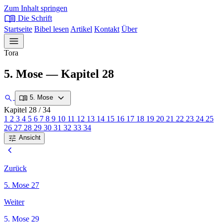
Zum Inhalt springen
menu_book
Die Schrift
Startseite
Bibel lesen
Artikel
Kontakt
Über
menu
Tora
5. Mose — Kapitel 28
expand_more
search
menu_book
5. Mose
Kapitel 28
/ 34
1
2
3
4
5
6
7
8
9
10
11
12
13
14
15
16
17
18
19
20
21
22
23
24
25
26
27
28
29
30
31
32
33
34
tune
Ansicht
chevron_left
Zurück
5. Mose 27
Weiter
5. Mose 29