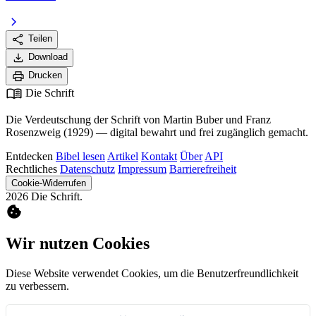
chevron_right
share
Teilen
download
Download
print
Drucken
menu_book
Die Schrift
Die Verdeutschung der Schrift von Martin Buber und Franz
Rosenzweig (1929) — digital bewahrt und frei zugänglich gemacht.
Entdecken
Bibel lesen
Artikel
Kontakt
Über
API
Rechtliches
Datenschutz
Impressum
Barrierefreiheit
Cookie-Widerrufen
2026 Die Schrift.
cookie
Wir nutzen Cookies
Diese Website verwendet Cookies, um die Benutzerfreundlichkeit
zu verbessern.