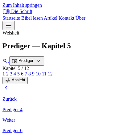
Zum Inhalt springen
menu_book
Die Schrift
Startseite
Bibel lesen
Artikel
Kontakt
Über
menu
Weisheit
Prediger — Kapitel 5
expand_more
search
menu_book
Prediger
Kapitel 5
/ 12
1
2
3
4
5
6
7
8
9
10
11
12
tune
Ansicht
chevron_left
Zurück
Prediger 4
Weiter
Prediger 6