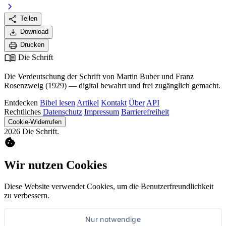
chevron_right
share
Teilen
download
Download
print
Drucken
menu_book
Die Schrift
Die Verdeutschung der Schrift von Martin Buber und Franz
Rosenzweig (1929) — digital bewahrt und frei zugänglich gemacht.
Entdecken
Bibel lesen
Artikel
Kontakt
Über
API
Rechtliches
Datenschutz
Impressum
Barrierefreiheit
Cookie-Widerrufen
2026 Die Schrift.
cookie
Wir nutzen Cookies
Diese Website verwendet Cookies, um die Benutzerfreundlichkeit
zu verbessern.
Nur notwendige