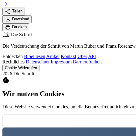
chevron_right
share
Teilen
download
Download
print
Drucken
menu_book
Die Schrift
Die Verdeutschung der Schrift von Martin Buber und Franz Rosenzwe
Entdecken
Bibel lesen
Artikel
Kontakt
Über
API
Rechtliches
Datenschutz
Impressum
Barrierefreiheit
Cookie-Widerrufen
2026 Die Schrift.
cookie
Wir nutzen Cookies
Diese Website verwendet Cookies, um die Benutzerfreundlichkeit zu 