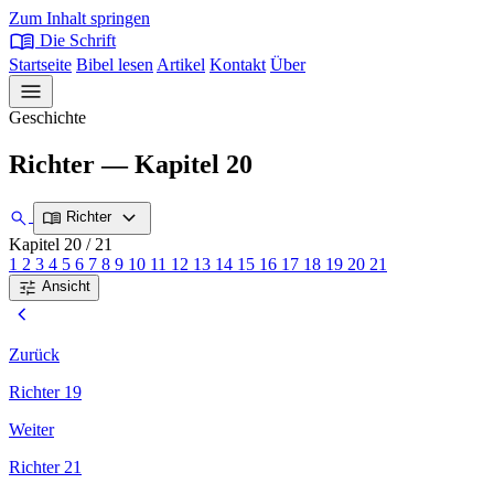
Zum Inhalt springen
menu_book
Die Schrift
Startseite
Bibel lesen
Artikel
Kontakt
Über
menu
Geschichte
Richter — Kapitel 20
expand_more
search
menu_book
Richter
Kapitel 20
/ 21
1
2
3
4
5
6
7
8
9
10
11
12
13
14
15
16
17
18
19
20
21
tune
Ansicht
chevron_left
Zurück
Richter 19
Weiter
Richter 21