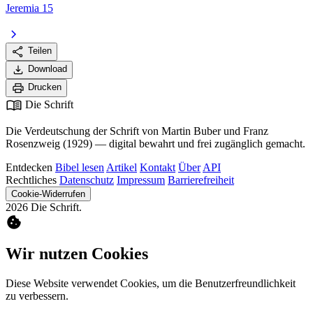
Jeremia 15
chevron_right
share
Teilen
download
Download
print
Drucken
menu_book
Die Schrift
Die Verdeutschung der Schrift von Martin Buber und Franz
Rosenzweig (1929) — digital bewahrt und frei zugänglich gemacht.
Entdecken
Bibel lesen
Artikel
Kontakt
Über
API
Rechtliches
Datenschutz
Impressum
Barrierefreiheit
Cookie-Widerrufen
2026 Die Schrift.
cookie
Wir nutzen Cookies
Diese Website verwendet Cookies, um die Benutzerfreundlichkeit
zu verbessern.