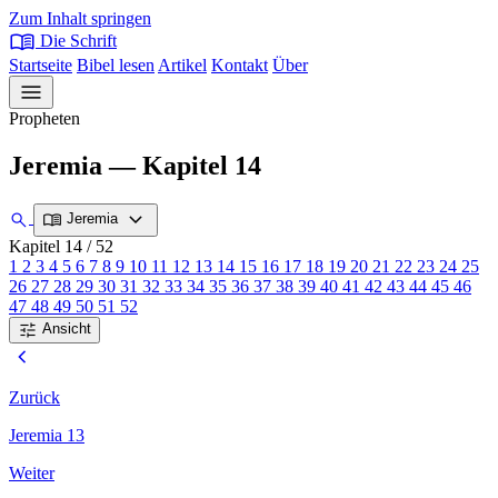
Zum Inhalt springen
menu_book
Die Schrift
Startseite
Bibel lesen
Artikel
Kontakt
Über
menu
Propheten
Jeremia — Kapitel 14
expand_more
search
menu_book
Jeremia
Kapitel 14
/ 52
1
2
3
4
5
6
7
8
9
10
11
12
13
14
15
16
17
18
19
20
21
22
23
24
25
26
27
28
29
30
31
32
33
34
35
36
37
38
39
40
41
42
43
44
45
46
47
48
49
50
51
52
tune
Ansicht
chevron_left
Zurück
Jeremia 13
Weiter