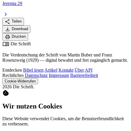
Jeremia 29
chevron_right
share
Teilen
download
Download
print
Drucken
menu_book
Die Schrift
Die Verdeutschung der Schrift von Martin Buber und Franz
Rosenzweig (1929) — digital bewahrt und frei zugänglich gemacht.
Entdecken
Bibel lesen
Artikel
Kontakt
Über
API
Rechtliches
Datenschutz
Impressum
Barrierefreiheit
Cookie-Widerrufen
2026 Die Schrift.
cookie
Wir nutzen Cookies
Diese Website verwendet Cookies, um die Benutzerfreundlichkeit
zu verbessern.