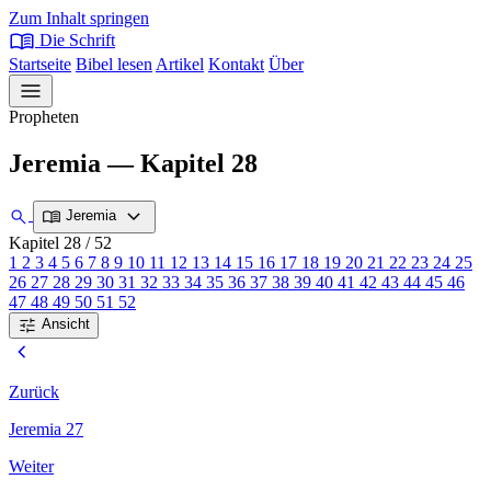
Zum Inhalt springen
menu_book
Die Schrift
Startseite
Bibel lesen
Artikel
Kontakt
Über
menu
Propheten
Jeremia — Kapitel 28
expand_more
search
menu_book
Jeremia
Kapitel 28
/ 52
1
2
3
4
5
6
7
8
9
10
11
12
13
14
15
16
17
18
19
20
21
22
23
24
25
26
27
28
29
30
31
32
33
34
35
36
37
38
39
40
41
42
43
44
45
46
47
48
49
50
51
52
tune
Ansicht
chevron_left
Zurück
Jeremia 27
Weiter