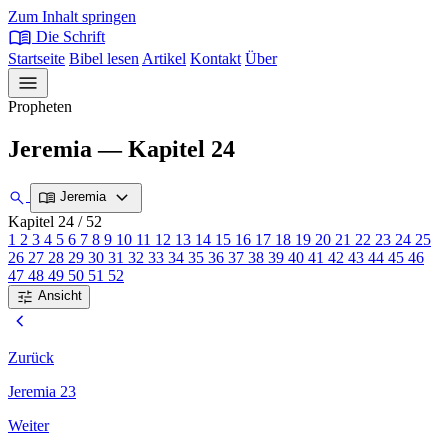
Zum Inhalt springen
menu_book
Die Schrift
Startseite
Bibel lesen
Artikel
Kontakt
Über
menu
Propheten
Jeremia — Kapitel 24
expand_more
search
menu_book
Jeremia
Kapitel 24
/ 52
1
2
3
4
5
6
7
8
9
10
11
12
13
14
15
16
17
18
19
20
21
22
23
24
25
26
27
28
29
30
31
32
33
34
35
36
37
38
39
40
41
42
43
44
45
46
47
48
49
50
51
52
tune
Ansicht
chevron_left
Zurück
Jeremia 23
Weiter