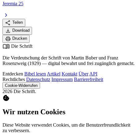
Jeremia 25
chevron_right
share
Teilen
download
Download
print
Drucken
menu_book
Die Schrift
Die Verdeutschung der Schrift von Martin Buber und Franz
Rosenzweig (1929) — digital bewahrt und frei zugänglich gemacht.
Entdecken
Bibel lesen
Artikel
Kontakt
Über
API
Rechtliches
Datenschutz
Impressum
Barrierefreiheit
Cookie-Widerrufen
2026 Die Schrift.
cookie
Wir nutzen Cookies
Diese Website verwendet Cookies, um die Benutzerfreundlichkeit
zu verbessern.