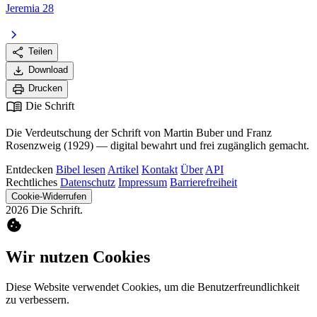
Jeremia 28
chevron_right
share
Teilen
download
Download
print
Drucken
menu_book
Die Schrift
Die Verdeutschung der Schrift von Martin Buber und Franz
Rosenzweig (1929) — digital bewahrt und frei zugänglich gemacht.
Entdecken
Bibel lesen
Artikel
Kontakt
Über
API
Rechtliches
Datenschutz
Impressum
Barrierefreiheit
Cookie-Widerrufen
2026 Die Schrift.
cookie
Wir nutzen Cookies
Diese Website verwendet Cookies, um die Benutzerfreundlichkeit
zu verbessern.