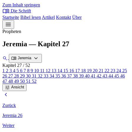
Zum Inhalt springen
menu_book
Die Schrift
Startseite
Bibel lesen
Artikel
Kontakt
Über
menu
Propheten
Jeremia — Kapitel 27
expand_more
search
menu_book
Jeremia
Kapitel 27
/ 52
1
2
3
4
5
6
7
8
9
10
11
12
13
14
15
16
17
18
19
20
21
22
23
24
25
26
27
28
29
30
31
32
33
34
35
36
37
38
39
40
41
42
43
44
45
46
47
48
49
50
51
52
tune
Ansicht
chevron_left
Zurück
Jeremia 26
Weiter