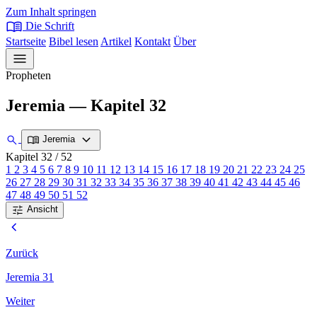
Zum Inhalt springen
menu_book
Die Schrift
Startseite
Bibel lesen
Artikel
Kontakt
Über
menu
Propheten
Jeremia — Kapitel 32
expand_more
search
menu_book
Jeremia
Kapitel 32
/ 52
1
2
3
4
5
6
7
8
9
10
11
12
13
14
15
16
17
18
19
20
21
22
23
24
25
26
27
28
29
30
31
32
33
34
35
36
37
38
39
40
41
42
43
44
45
46
47
48
49
50
51
52
tune
Ansicht
chevron_left
Zurück
Jeremia 31
Weiter