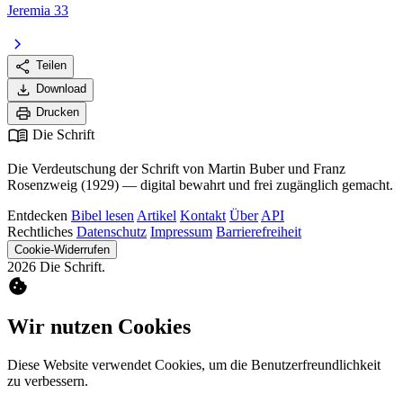
Jeremia 33
chevron_right
share
Teilen
download
Download
print
Drucken
menu_book
Die Schrift
Die Verdeutschung der Schrift von Martin Buber und Franz
Rosenzweig (1929) — digital bewahrt und frei zugänglich gemacht.
Entdecken
Bibel lesen
Artikel
Kontakt
Über
API
Rechtliches
Datenschutz
Impressum
Barrierefreiheit
Cookie-Widerrufen
2026 Die Schrift.
cookie
Wir nutzen Cookies
Diese Website verwendet Cookies, um die Benutzerfreundlichkeit
zu verbessern.