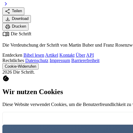
chevron_right
share
Teilen
download
Download
print
Drucken
menu_book
Die Schrift
Die Verdeutschung der Schrift von Martin Buber und Franz Rosenzwe
Entdecken
Bibel lesen
Artikel
Kontakt
Über
API
Rechtliches
Datenschutz
Impressum
Barrierefreiheit
Cookie-Widerrufen
2026 Die Schrift.
cookie
Wir nutzen Cookies
Diese Website verwendet Cookies, um die Benutzerfreundlichkeit zu 