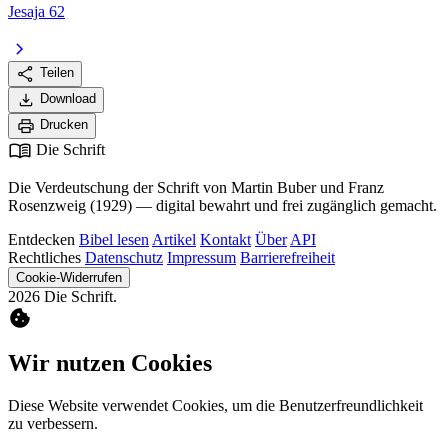
Jesaja 62
chevron_right
share
Teilen
download
Download
print
Drucken
menu_book
Die Schrift
Die Verdeutschung der Schrift von Martin Buber und Franz
Rosenzweig (1929) — digital bewahrt und frei zugänglich gemacht.
Entdecken
Bibel lesen
Artikel
Kontakt
Über
API
Rechtliches
Datenschutz
Impressum
Barrierefreiheit
Cookie-Widerrufen
2026 Die Schrift.
cookie
Wir nutzen Cookies
Diese Website verwendet Cookies, um die Benutzerfreundlichkeit
zu verbessern.