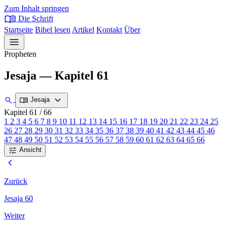
Zum Inhalt springen
menu_book
Die Schrift
Startseite
Bibel lesen
Artikel
Kontakt
Über
menu
Propheten
Jesaja — Kapitel 61
expand_more
search
menu_book
Jesaja
Kapitel 61
/ 66
1
2
3
4
5
6
7
8
9
10
11
12
13
14
15
16
17
18
19
20
21
22
23
24
25
26
27
28
29
30
31
32
33
34
35
36
37
38
39
40
41
42
43
44
45
46
47
48
49
50
51
52
53
54
55
56
57
58
59
60
61
62
63
64
65
66
tune
Ansicht
chevron_left
Zurück
Jesaja 60
Weiter