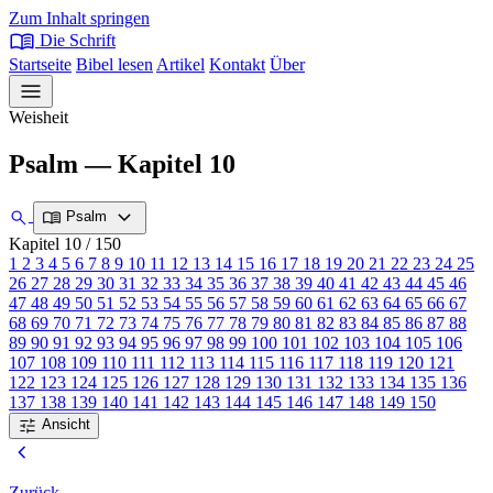
Zum Inhalt springen
menu_book
Die Schrift
Startseite
Bibel lesen
Artikel
Kontakt
Über
menu
Weisheit
Psalm — Kapitel 10
expand_more
search
menu_book
Psalm
Kapitel 10
/ 150
1
2
3
4
5
6
7
8
9
10
11
12
13
14
15
16
17
18
19
20
21
22
23
24
25
26
27
28
29
30
31
32
33
34
35
36
37
38
39
40
41
42
43
44
45
46
47
48
49
50
51
52
53
54
55
56
57
58
59
60
61
62
63
64
65
66
67
68
69
70
71
72
73
74
75
76
77
78
79
80
81
82
83
84
85
86
87
88
89
90
91
92
93
94
95
96
97
98
99
100
101
102
103
104
105
106
107
108
109
110
111
112
113
114
115
116
117
118
119
120
121
122
123
124
125
126
127
128
129
130
131
132
133
134
135
136
137
138
139
140
141
142
143
144
145
146
147
148
149
150
tune
Ansicht
chevron_left
Zurück