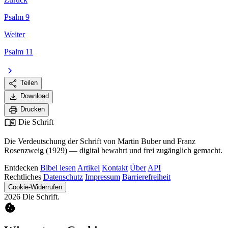
Psalm 9
Weiter
Psalm 11
chevron_right
share
Teilen
download
Download
print
Drucken
menu_book
Die Schrift
Die Verdeutschung der Schrift von Martin Buber und Franz
Rosenzweig (1929) — digital bewahrt und frei zugänglich gemacht.
Entdecken
Bibel lesen
Artikel
Kontakt
Über
API
Rechtliches
Datenschutz
Impressum
Barrierefreiheit
Cookie-Widerrufen
2026 Die Schrift.
cookie