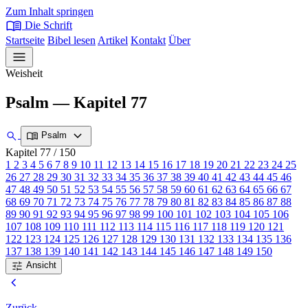
Zum Inhalt springen
menu_book
Die Schrift
Startseite
Bibel lesen
Artikel
Kontakt
Über
menu
Weisheit
Psalm — Kapitel 77
expand_more
search
menu_book
Psalm
Kapitel 77
/ 150
1
2
3
4
5
6
7
8
9
10
11
12
13
14
15
16
17
18
19
20
21
22
23
24
25
26
27
28
29
30
31
32
33
34
35
36
37
38
39
40
41
42
43
44
45
46
47
48
49
50
51
52
53
54
55
56
57
58
59
60
61
62
63
64
65
66
67
68
69
70
71
72
73
74
75
76
77
78
79
80
81
82
83
84
85
86
87
88
89
90
91
92
93
94
95
96
97
98
99
100
101
102
103
104
105
106
107
108
109
110
111
112
113
114
115
116
117
118
119
120
121
122
123
124
125
126
127
128
129
130
131
132
133
134
135
136
137
138
139
140
141
142
143
144
145
146
147
148
149
150
tune
Ansicht
chevron_left
Zurück