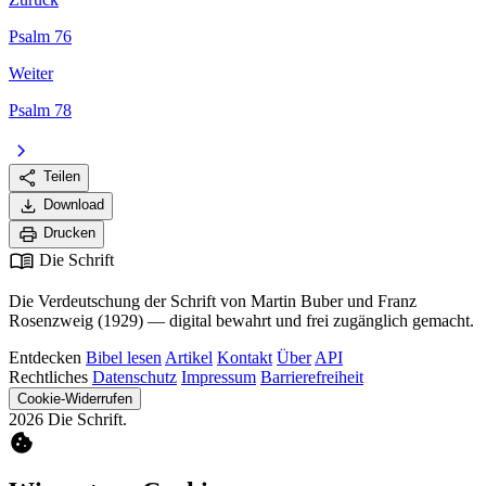
Psalm 76
Weiter
Psalm 78
chevron_right
share
Teilen
download
Download
print
Drucken
menu_book
Die Schrift
Die Verdeutschung der Schrift von Martin Buber und Franz
Rosenzweig (1929) — digital bewahrt und frei zugänglich gemacht.
Entdecken
Bibel lesen
Artikel
Kontakt
Über
API
Rechtliches
Datenschutz
Impressum
Barrierefreiheit
Cookie-Widerrufen
2026 Die Schrift.
cookie